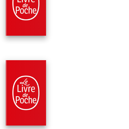
TOUJOURS LÀ POU
TOI
Kristin Hannah
PARUTION : 04/10/2017
696 PAGES
ROMANS
LE CHANT DU
ROSSIGNOL
Kristin Hannah