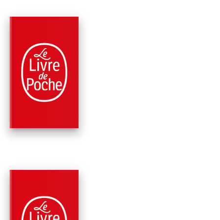
PARUTION : 05/06/2024
672 PAGES
ROMANS
LES VENTS DE SAB
Kristin Hannah
PARUTION : 07/06/2023
736 PAGES
ROMANS