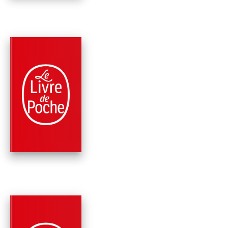
NOUVEAUTÉ
PARUTION : 03/06/2026
696 PAGES
ROMANS
LE CHANT DES
OUBLIÉES
Kristin Hannah