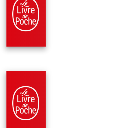
PARUTION : 05/06/2024
672 PAGES
ROMANS
LES VENTS DE SAB
Kristin Hannah
PARUTION : 07/06/2023
736 PAGES
ROMANS
TOUJOURS LÀ POU
TOI
Kristin Hannah