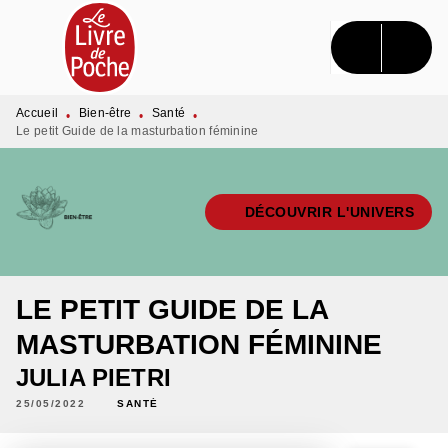
MENU
RECHERCHE
CONTENU
PIED DE PAGE
Accueil
Bien-être
Santé
•
•
•
Le petit Guide de la masturbation féminine
DÉCOUVRIR L'UNIVERS
LE PETIT GUIDE DE LA
MASTURBATION FÉMININE
JULIA PIETRI
25/05/2022
SANTÉ