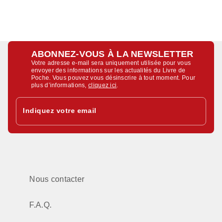
ABONNEZ-VOUS À LA NEWSLETTER
Votre adresse e-mail sera uniquement utilisée pour vous
envoyer des informations sur les actualités du Livre de
Poche. Vous pouvez vous désinscrire à tout moment. Pour
plus d’informations,
cliquez ici
.
Indiquez votre email
Nous contacter
F.A.Q.