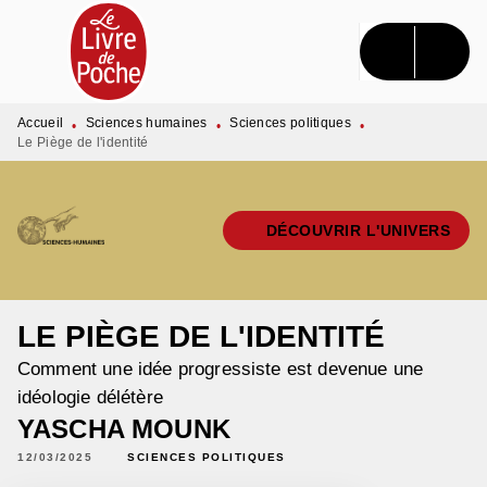
MENU
RECHERCHE
CONTENU
PIED DE PAGE
Accueil
Sciences humaines
Sciences politiques
•
•
•
Le Piège de l'identité
DÉCOUVRIR L'UNIVERS
LE PIÈGE DE L'IDENTITÉ
Comment une idée progressiste est devenue une
idéologie délétère
YASCHA MOUNK
12/03/2025
SCIENCES POLITIQUES