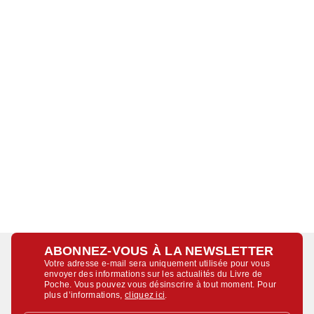
ABONNEZ-VOUS À LA NEWSLETTER
Votre adresse e-mail sera uniquement utilisée pour vous
envoyer des informations sur les actualités du Livre de
Poche. Vous pouvez vous désinscrire à tout moment. Pour
plus d’informations,
cliquez ici
.