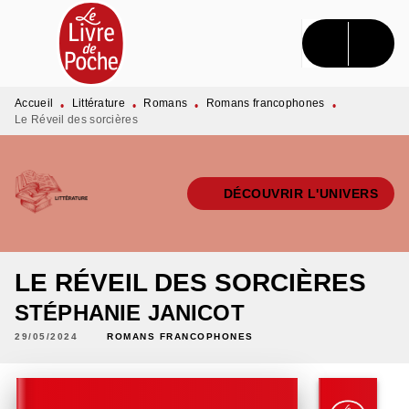
MENU
RECHERCHE
CONTENU
PIED DE PAGE
Accueil
Littérature
Romans
Romans francophones
•
•
•
•
Le Réveil des sorcières
DÉCOUVRIR L'UNIVERS
LE RÉVEIL DES SORCIÈRES
STÉPHANIE JANICOT
29/05/2024
ROMANS FRANCOPHONES