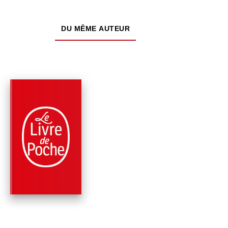
DU MÊME AUTEUR
NOUVEAUTÉ
PARUTION : 29/04/2026
128 PAGES
RÉCITS / TÉMOIGNAGES
SUR LE FLEUVE
AMAZONE
Jean-Christophe Rufin