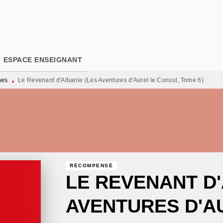
PIED DE PAGE
ESPACE ENSEIGNANT
nes
Le Revenant d'Albanie (Les Aventures d'Aurel le Consul, Tome 6)
•
RÉCOMPENSÉ
LE REVENANT D'
AVENTURES D'A