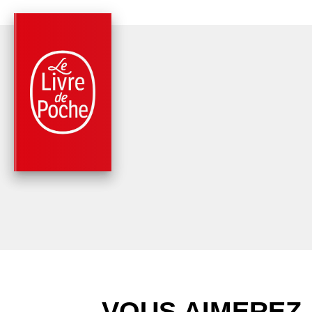
PARUTION : 05/11/2025
144 PAGES
RÉCITS / TÉMOIGNAGES
SUR LE FLEUVE
AMAZONE - EDITION
ILLUSTRÉE
Jean-Christophe Rufin
VOUS AIMEREZ 