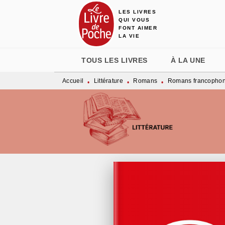
LES LIVRES
MENU
RECHERCHE
CONTENU
QUI VOUS
FONT AIMER
LA VIE
TOUS LES LIVRES
À LA UNE
Accueil
Littérature
Romans
Romans francopho
•
•
•