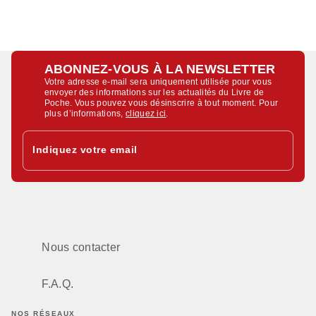
ABONNEZ-VOUS À LA NEWSLETTER
Votre adresse e-mail sera uniquement utilisée pour vous
envoyer des informations sur les actualités du Livre de
Poche. Vous pouvez vous désinscrire à tout moment. Pour
plus d’informations,
cliquez ici
.
Indiquez votre email
Nous contacter
F.A.Q.
NOS RÉSEAUX