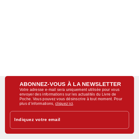
ABONNEZ-VOUS À LA NEWSLETTER
Votre adresse e-mail sera uniquement utilisée pour vous
envoyer des informations sur les actualités du Livre de
Poche. Vous pouvez vous désinscrire à tout moment. Pour
plus d’informations,
cliquez ici
.
Indiquez votre email