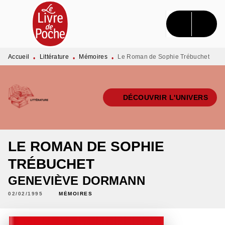
MENU
RECHERCHE
CONTENU
PIED DE PAGE
Accueil
Littérature
Mémoires
Le Roman de Sophie Trébuchet
•
•
•
DÉCOUVRIR L'UNIVERS
LE ROMAN DE SOPHIE
TRÉBUCHET
GENEVIÈVE DORMANN
02/02/1995
MÉMOIRES