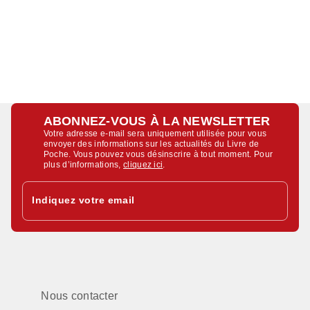
ABONNEZ-VOUS À LA NEWSLETTER
Votre adresse e-mail sera uniquement utilisée pour vous
envoyer des informations sur les actualités du Livre de
Poche. Vous pouvez vous désinscrire à tout moment. Pour
plus d’informations,
cliquez ici
.
Indiquez votre email
Nous contacter