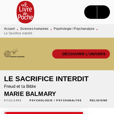
MENU
RECHERCHE
CONTENU
PIED DE PAGE
Accueil
Sciences humaines
Psychologie / Psychanalyse
•
•
•
Le Sacrifice interdit
DÉCOUVRIR L'UNIVERS
LE SACRIFICE INTERDIT
Freud et la Bible
MARIE BALMARY
07/11/1995
PSYCHOLOGIE / PSYCHANALYSE
RELIGIONS