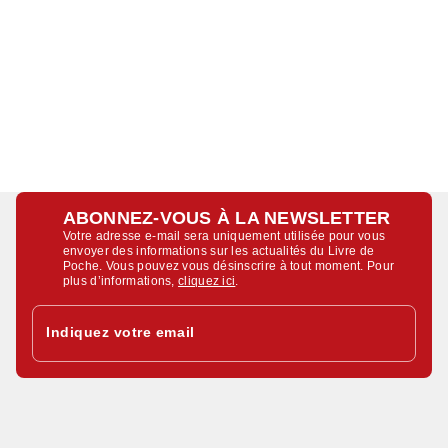
ABONNEZ-VOUS À LA NEWSLETTER
Votre adresse e-mail sera uniquement utilisée pour vous
envoyer des informations sur les actualités du Livre de
Poche. Vous pouvez vous désinscrire à tout moment. Pour
plus d’informations,
cliquez ici
.
Indiquez votre email