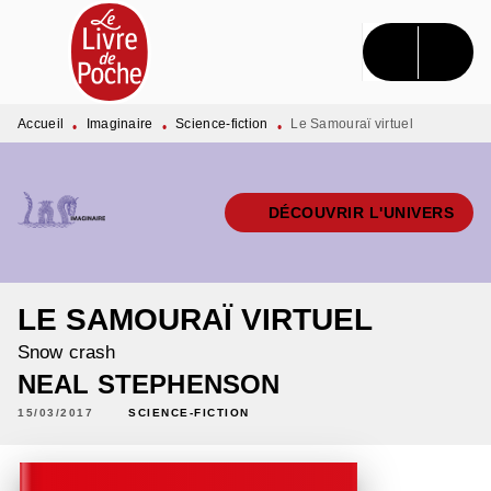
MENU
RECHERCHE
CONTENU
PIED DE PAGE
Accueil
Imaginaire
Science-fiction
Le Samouraï virtuel
•
•
•
DÉCOUVRIR L'UNIVERS
LE SAMOURAÏ VIRTUEL
Snow crash
NEAL STEPHENSON
15/03/2017
SCIENCE-FICTION