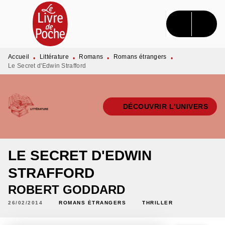
MENU
RECHERCHE
CONTENU
PIED DE PAGE
Accueil
Littérature
Romans
Romans étrangers
•
•
•
•
Le Secret d'Edwin Strafford
DÉCOUVRIR L'UNIVERS
LE SECRET D'EDWIN
STRAFFORD
ROBERT GODDARD
26/02/2014
ROMANS ÉTRANGERS
THRILLER