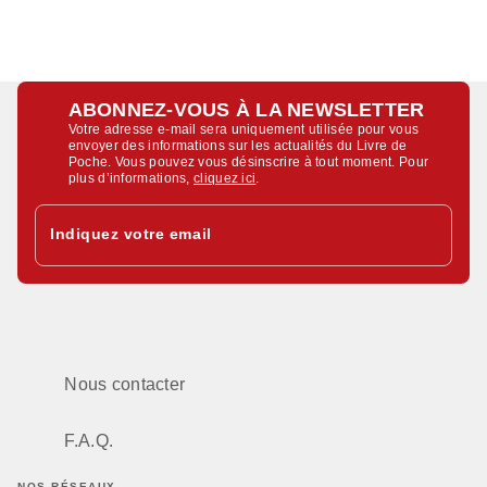
ABONNEZ-VOUS À LA NEWSLETTER
Votre adresse e-mail sera uniquement utilisée pour vous
envoyer des informations sur les actualités du Livre de
Poche. Vous pouvez vous désinscrire à tout moment. Pour
plus d’informations,
cliquez ici
.
Indiquez votre email
Nous contacter
F.A.Q.
NOS RÉSEAUX