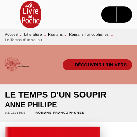
MENU
RECHERCHE
CONTENU
PIED DE PAGE
Accueil
Littérature
Romans
Romans francophones
•
•
•
•
Le Temps d'un soupir
DÉCOUVRIR L'UNIVERS
LE TEMPS D'UN SOUPIR
ANNE PHILIPE
04/11/1969
ROMANS FRANCOPHONES