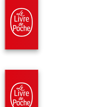
NOUVEAUTÉ
PARUTION : 06/05/2026
504 PAGES
ROMANS
LE CACHOT DE
HAUTEFAILLE
Marie-Bernadette Dupuy
PARUTION : 02/04/2025
672 PAGES
ROMANS
AU NOM DE LA
LIBERTÉ (ALBANE,