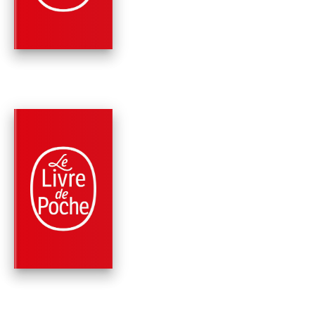
TOME 2)
Marie-Bernadette Dupuy
PARUTION : 05/02/2025
624 PAGES
ROMANS
UN CIEL D'ORAGE
(ALBANE, TOME 1)
Marie-Bernadette Dupuy