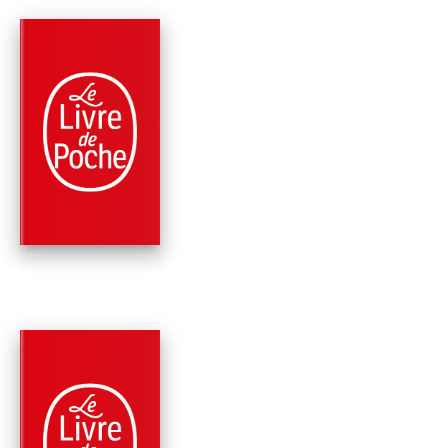
PARUTION : 07/02/2024
576 PAGES
ROMANS
LE RÊVE BRISÉ (LE
CHÂTEAU DES
SECRETS, TOME …
Marie-Bernadette Dupuy
PARUTION : 10/01/2024
672 PAGES
ROMANS
ABIGAËL OU LE