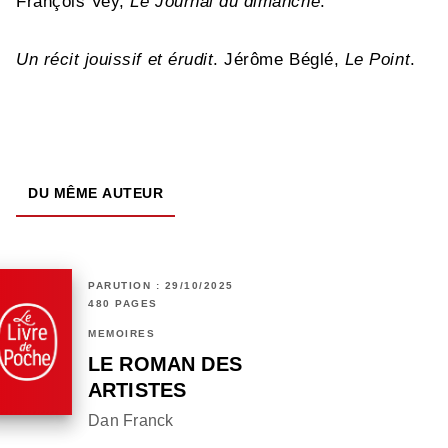
François Vey,
Le Journal du dimanche
.
Un récit jouissif et érudit
. Jérôme Béglé,
Le Point
.
DU MÊME AUTEUR
PARUTION : 29/10/2025
480 PAGES
MÉMOIRES
LE ROMAN DES
ARTISTES
Dan Franck