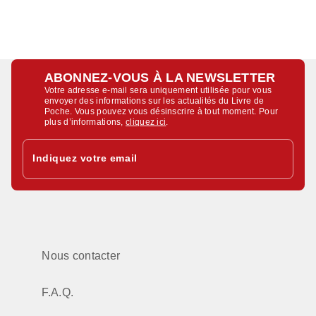
ABONNEZ-VOUS À LA NEWSLETTER
Votre adresse e-mail sera uniquement utilisée pour vous
envoyer des informations sur les actualités du Livre de
Poche. Vous pouvez vous désinscrire à tout moment. Pour
plus d’informations,
cliquez ici
.
Indiquez votre email
Nous contacter
F.A.Q.