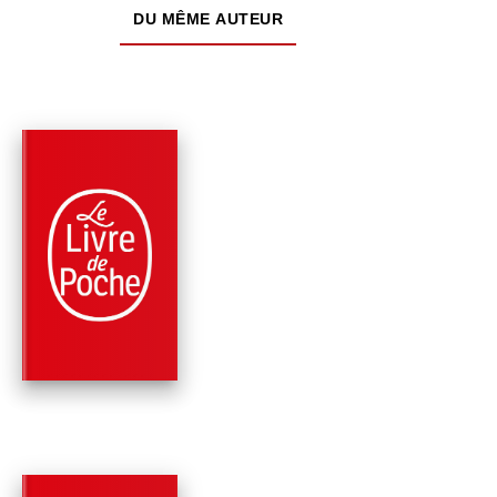
DU MÊME AUTEUR
PARUTION : 11/06/2025
384 PAGES
ROMANS
LA LISEUSE DE
VISAGES
Sebastian Fitzek