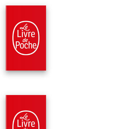
PARUTION : 27/02/2019
480 PAGES
THRILLER
PASSAGER 23
Sebastian Fitzek
PARUTION : 07/03/2018
384 PAGES
THRILLER