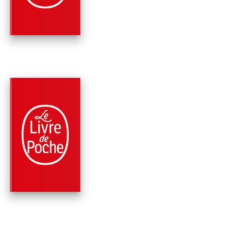
Sebastian Fitzek
PARUTION : 17/03/2021
448 PAGES
ROMANS
SIÈGE 7A
Sebastian Fitzek