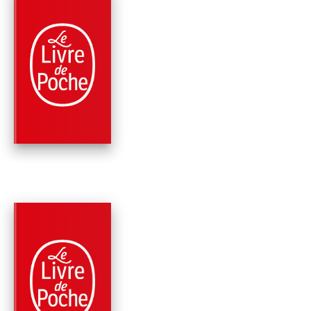
PARUTION : 20/09/2023
416 PAGES
ROMANS
L'ACCOMPAGNATEU
Sebastian Fitzek
PARUTION : 23/03/2022
384 PAGES
ROMANS
LE CADEAU