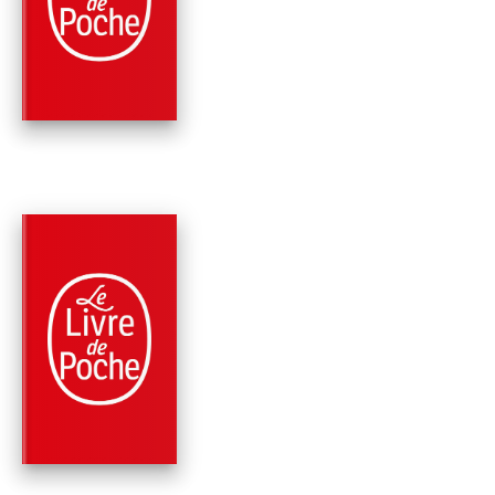
LE SOMNAMBULE
Sebastian Fitzek
PARUTION : 08/03/2017
640 PAGES
THRILLER
MÉMOIRE CACHÉE
Sebastian Fitzek