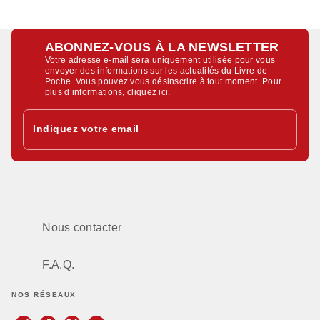
ABONNEZ-VOUS À LA NEWSLETTER
Votre adresse e-mail sera uniquement utilisée pour vous
envoyer des informations sur les actualités du Livre de
Poche. Vous pouvez vous désinscrire à tout moment. Pour
plus d’informations,
cliquez ici
.
Indiquez votre email
Nous contacter
F.A.Q.
NOS RÉSEAUX