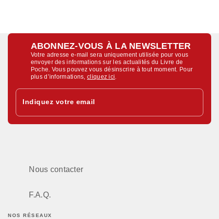
ABONNEZ-VOUS À LA NEWSLETTER
Votre adresse e-mail sera uniquement utilisée pour vous
envoyer des informations sur les actualités du Livre de
Poche. Vous pouvez vous désinscrire à tout moment. Pour
plus d’informations,
cliquez ici
.
Indiquez votre email
Nous contacter
F.A.Q.
NOS RÉSEAUX