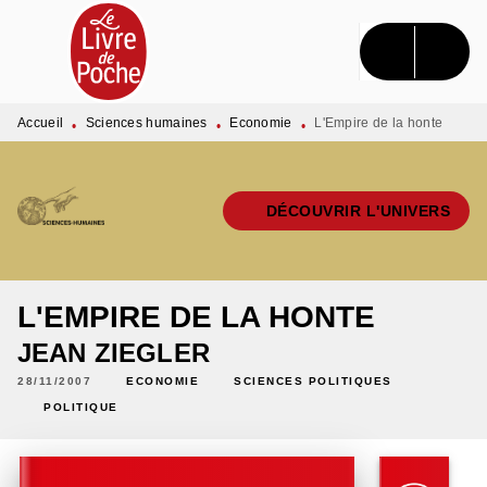
MENU
RECHERCHE
CONTENU
PIED DE PAGE
Accueil
Sciences humaines
Economie
L'Empire de la honte
•
•
•
DÉCOUVRIR L'UNIVERS
L'EMPIRE DE LA HONTE
JEAN ZIEGLER
28/11/2007
ECONOMIE
SCIENCES POLITIQUES
POLITIQUE