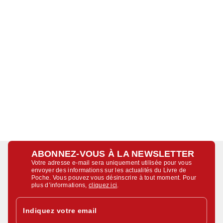
ABONNEZ-VOUS À LA NEWSLETTER
Votre adresse e-mail sera uniquement utilisée pour vous
envoyer des informations sur les actualités du Livre de
Poche. Vous pouvez vous désinscrire à tout moment. Pour
plus d’informations,
cliquez ici
.
Indiquez votre email