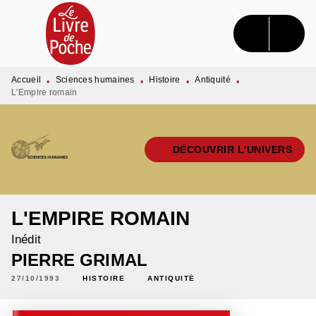
MENU
RECHERCHE
CONTENU
PIED DE PAGE
Accueil
Sciences humaines
Histoire
Antiquité
•
•
•
•
L'Empire romain
DÉCOUVRIR L'UNIVERS
L'EMPIRE ROMAIN
Inédit
PIERRE GRIMAL
27/10/1993
HISTOIRE
ANTIQUITÉ