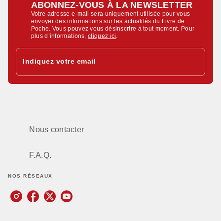
ABONNEZ-VOUS À LA NEWSLETTER
Votre adresse e-mail sera uniquement utilisée pour vous
envoyer des informations sur les actualités du Livre de
Poche. Vous pouvez vous désinscrire à tout moment. Pour
plus d’informations,
cliquez ici
.
Indiquez votre email
Nous contacter
F.A.Q.
NOS RÉSEAUX