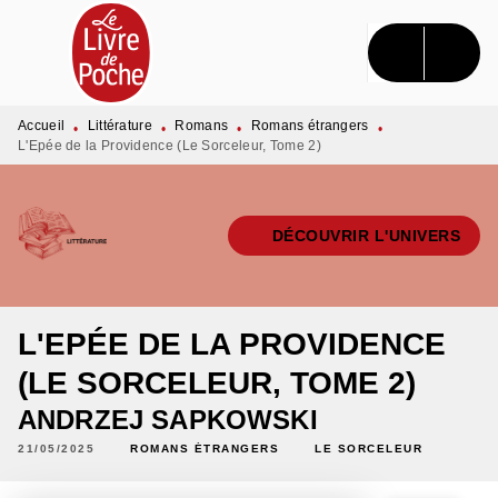
MENU
RECHERCHE
CONTENU
PIED DE PAGE
Accueil
Littérature
Romans
Romans étrangers
•
•
•
•
L'Epée de la Providence (Le Sorceleur, Tome 2)
DÉCOUVRIR L'UNIVERS
L'EPÉE DE LA PROVIDENCE
(LE SORCELEUR, TOME 2)
ANDRZEJ SAPKOWSKI
21/05/2025
ROMANS ÉTRANGERS
LE SORCELEUR