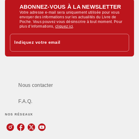
ABONNEZ-VOUS À LA NEWSLETTER
Votre adresse e-mail sera uniquement utilisée pour vous
envoyer des informations sur les actualités du Livre de
Poche. Vous pouvez vous désinscrire à tout moment. Pour
plus d’informations,
cliquez ici
.
Indiquez votre email
Nous contacter
F.A.Q.
NOS RÉSEAUX