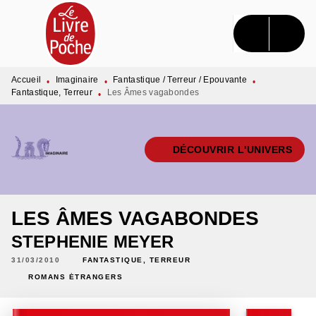
MENU
RECHERCHE
CONTENU
PIED DE PAGE
Accueil
Imaginaire
Fantastique / Terreur / Epouvante
•
•
•
Fantastique, Terreur
Les Âmes vagabondes
•
DÉCOUVRIR L'UNIVERS
LES ÂMES VAGABONDES
STEPHENIE MEYER
31/03/2010
FANTASTIQUE, TERREUR
ROMANS ÉTRANGERS