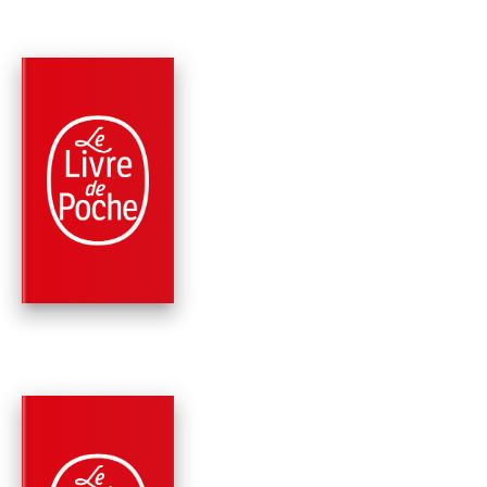
PARUTION : 17/09/2014
224 PAGES
DÉVELOPPEMENT PERSONNEL
RENAÎTRE APRÈS U
TRAUMATISME
Saverio Tomasella
PARUTION : 15/01/2014
192 PAGES