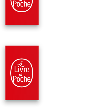
LA FOLIE CACHEE
Saverio Tomasella
PARUTION : 17/10/2018
288 PAGES
SANTÉ
LE SYNDROME DE
CALIMERO
Saverio Tomasella