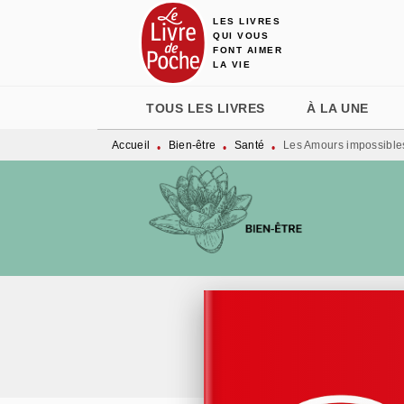
LES LIVRES
MENU
RECHERCHE
CONTENU
QUI VOUS
FONT AIMER
LA VIE
TOUS LES LIVRES
À LA UNE
Accueil
Bien-être
Santé
Les Amours impossible
•
•
•