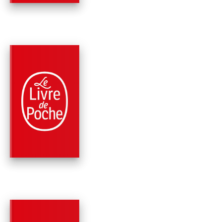
PARUTION : 17/10/2018
288 PAGES
SANTÉ
LE SYNDROME DE
CALIMERO
Saverio Tomasella