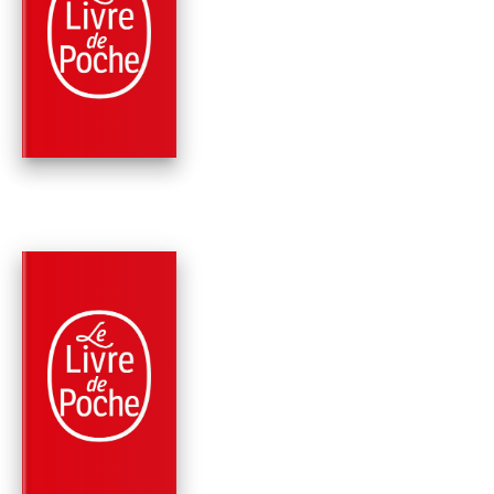
SANTÉ
LE SENTIMENT
D'ABANDON
Saverio Tomasella
PARUTION : 05/02/2020
288 PAGES
SANTÉ
LA FOLIE CACHEE
Saverio Tomasella