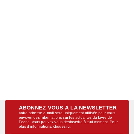
ABONNEZ-VOUS À LA NEWSLETTER
Votre adresse e-mail sera uniquement utilisée pour vous
envoyer des informations sur les actualités du Livre de
Poche. Vous pouvez vous désinscrire à tout moment. Pour
plus d’informations,
cliquez ici
.