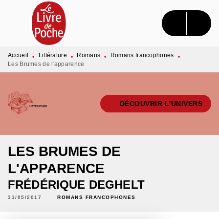
MENU
RECHERCHE
CONTENU
PIED DE PAGE
Accueil
Littérature
Romans
Romans francophones
•
•
•
•
Les Brumes de l'apparence
DÉCOUVRIR L'UNIVERS
LES BRUMES DE
L'APPARENCE
FRÉDÉRIQUE DEGHELT
31/05/2017
ROMANS FRANCOPHONES