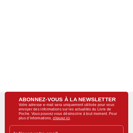
ABONNEZ-VOUS À LA NEWSLETTER
Votre adresse e-mail sera uniquement utilisée pour vous
envoyer des informations sur les actualités du Livre de
Poche. Vous pouvez vous désinscrire à tout moment. Pour
plus d’informations,
cliquez ici
.