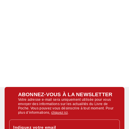
ABONNEZ-VOUS À LA NEWSLETTER
Votre adresse e-mail sera uniquement utilisée pour vous
envoyer des informations sur les actualités du Livre de
Poche. Vous pouvez vous désinscrire à tout moment. Pour
plus d’informations,
cliquez ici
.
Indiquez votre email