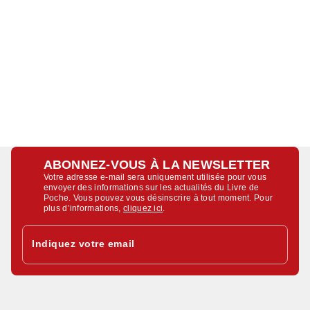
ABONNEZ-VOUS À LA NEWSLETTER
Votre adresse e-mail sera uniquement utilisée pour vous
envoyer des informations sur les actualités du Livre de
Poche. Vous pouvez vous désinscrire à tout moment. Pour
plus d’informations,
cliquez ici
.
Indiquez votre email