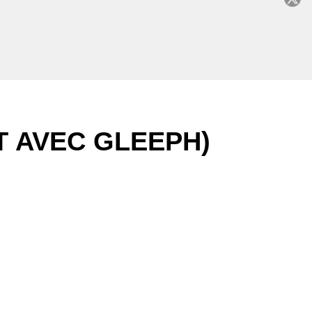
C
T AVEC GLEEPH)