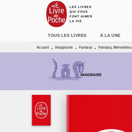
LES LIVRES
MENU
RECHERCHE
CONTENU
QUI VOUS
FONT AIMER
LA VIE
TOUS LES LIVRES
À LA UNE
Accueil
Imaginaire
Fantasy
Fantasy, Merveilleu
•
•
•