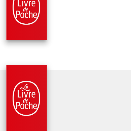
TROIS LUCIOLES (L
TOUR DE GARDE,
CAPITALE D…
Guillaume Chamanadjian
PARUTION : 28/09/2022
416 PAGES
FANTASY
LE SANG DE LA CIT
(LA TOUR DE GARDE
CAPITA…
Guillaume Chamanadjian