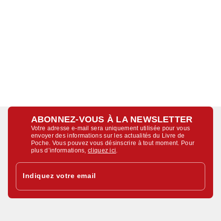
ABONNEZ-VOUS À LA NEWSLETTER
Votre adresse e-mail sera uniquement utilisée pour vous
envoyer des informations sur les actualités du Livre de
Poche. Vous pouvez vous désinscrire à tout moment. Pour
plus d’informations,
cliquez ici
.
Indiquez votre email