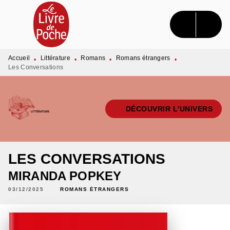
MENU
RECHERCHE
CONTENU
PIED DE PAGE
Accueil
Littérature
Romans
Romans étrangers
•
•
•
•
Les Conversations
DÉCOUVRIR L'UNIVERS
LES CONVERSATIONS
MIRANDA POPKEY
03/12/2025
ROMANS ÉTRANGERS