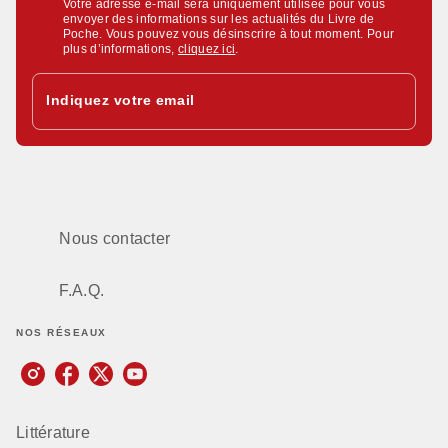
Votre adresse e-mail sera uniquement utilisée pour vous
envoyer des informations sur les actualités du Livre de
Poche. Vous pouvez vous désinscrire à tout moment. Pour
plus d’informations,
cliquez ici
.
Indiquez votre email
Nous contacter
F.A.Q.
NOS RÉSEAUX
Littérature