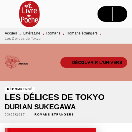
MENU
RECHERCHE
CONTENU
PIED DE PAGE
Accueil
Littérature
Romans
Romans étrangers
•
•
•
•
Les Délices de Tokyo
DÉCOUVRIR L'UNIVERS
RÉCOMPENSÉ
LES DÉLICES DE TOKYO
DURIAN SUKEGAWA
03/05/2017
ROMANS ÉTRANGERS