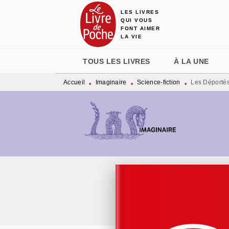
LES LIVRES
MENU
RECHERCHE
CONTENU
QUI VOUS
FONT AIMER
LA VIE
TOUS LES LIVRES
À LA UNE
Accueil
Imaginaire
Science-fiction
Les Déporté
•
•
•