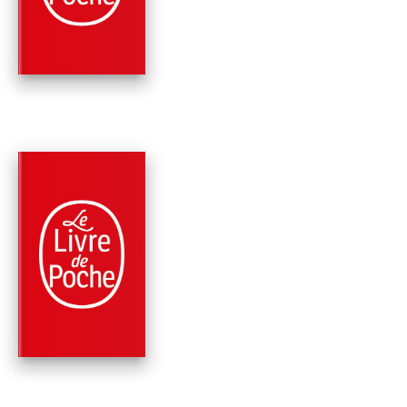
MINUIT
Robert Silverberg
PARUTION : 18/03/1998
416 PAGES
SCIENCE-FICTION
LES ROYAUMES DU
MUR
Robert Silverberg