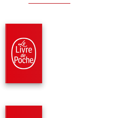
PARUTION : 03/06/2015
456 PAGES
SCIENCE-FICTION
DERNIÈRES
NOUVELLES DE
MAJIPOOR
Robert Silverberg