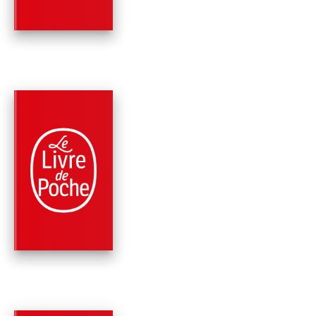
Robert Silverberg
PARUTION : 15/03/2006
224 PAGES
SCIENCE-FICTION
LES DÉSERTEURS
TEMPORELS (FUGU
DANS LE TEM…
Robert Silverberg