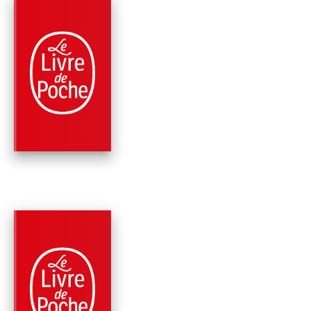
PARUTION : 09/06/1999
188 PAGES
SCIENCE-FICTION
LES MONTAGNES D
MAJIPOOR (CYCLE 
MAJIPOOR…
Robert Silverberg
PARUTION : 28/04/1999
446 PAGES
SCIENCE-FICTION
CIEL BRÛLANT DE