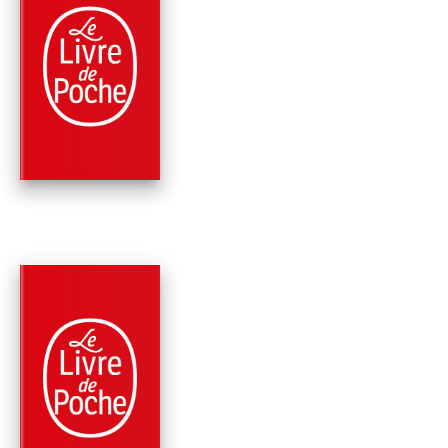
PARUTION : 21/02/2007
352 PAGES
SCIENCE-FICTION
LE LONG CHEMIN D
RETOUR
Robert Silverberg
PARUTION : 12/04/2006
320 PAGES
SCIENCE-FICTION
LES TEMPS
PARALLÈLES (FUGU
DANS LE TEMPS, …