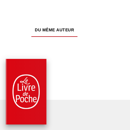
DU MÊME AUTEUR
PARUTION : 17/10/1972
384 PAGES
CLASSIQUES
CYRANO DE
BERGERAC
Edmond Rostand