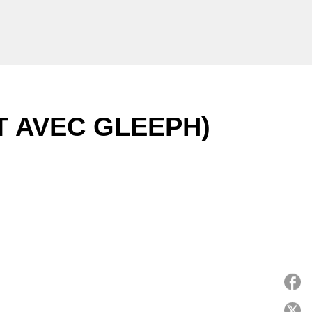
T AVEC GLEEPH)
P