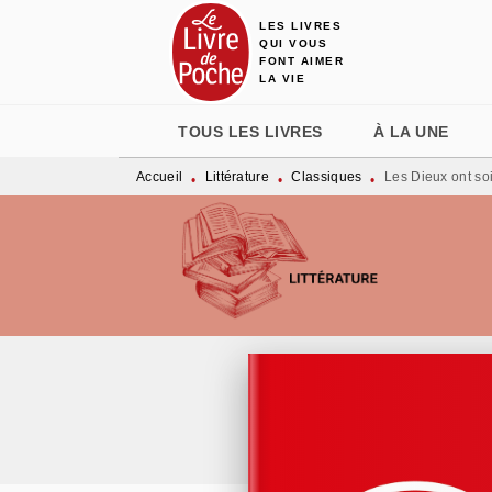
LES LIVRES
MENU
RECHERCHE
CONTENU
QUI VOUS
FONT AIMER
LA VIE
TOUS LES LIVRES
À LA UNE
Accueil
Littérature
Classiques
Les Dieux ont soi
•
•
•