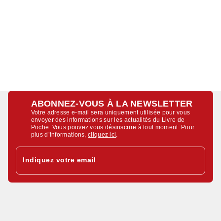
ABONNEZ-VOUS À LA NEWSLETTER
Votre adresse e-mail sera uniquement utilisée pour vous
envoyer des informations sur les actualités du Livre de
Poche. Vous pouvez vous désinscrire à tout moment. Pour
plus d’informations,
cliquez ici
.
Indiquez votre email