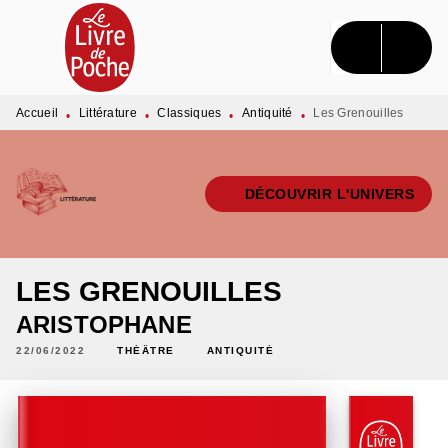
MENU
RECHERCHE
CONTENU
PIED DE PAGE
Accueil
Littérature
Classiques
Antiquité
Les Grenouilles
•
•
•
•
DÉCOUVRIR L'UNIVERS
LES GRENOUILLES
ARISTOPHANE
22/06/2022
THÉÂTRE
ANTIQUITÉ