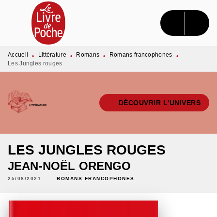
MENU
RECHERCHE
CONTENU
PIED DE PAGE
Accueil
Littérature
Romans
Romans francophones
•
•
•
•
Les Jungles rouges
DÉCOUVRIR L'UNIVERS
LES JUNGLES ROUGES
JEAN-NOËL ORENGO
25/08/2021
ROMANS FRANCOPHONES