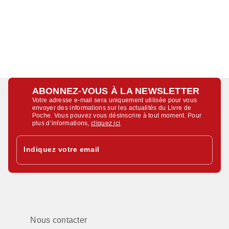
ABONNEZ-VOUS À LA NEWSLETTER
Votre adresse e-mail sera uniquement utilisée pour vous
envoyer des informations sur les actualités du Livre de
Poche. Vous pouvez vous désinscrire à tout moment. Pour
plus d’informations,
cliquez ici
.
Indiquez votre email
Nous contacter