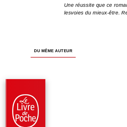
Une réussite que ce roman
lesvoies du mieux-être
.
Re
DU MÊME AUTEUR
PARUTION : 30/06/2021
264 PAGES
ROMANS
BATTEMENTS DE
COEUR