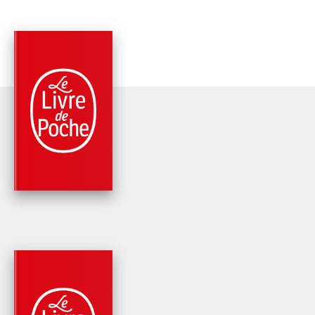
PARUTION : 18/04/2018
192 PAGES
PSYCHOLOGIE / PSYCHANALYSE
COMME D'HABITUD
Cécile Pivot
PARUTION : 30/06/2021
264 PAGES
ROMANS