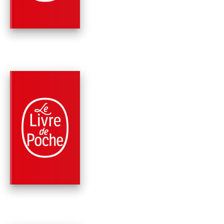
Cécile Pivot
PARUTION : 02/09/2020
192 PAGES
MÉMOIRES
LIRE !
Bernard Pivot
Cécile Pivot