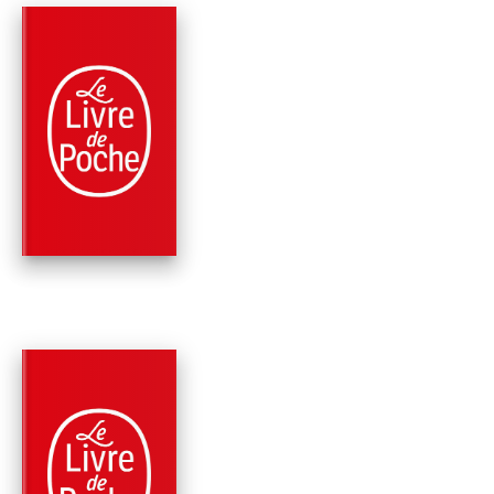
PARUTION : 18/04/2018
192 PAGES
PSYCHOLOGIE / PSYCHANALYSE
COMME D'HABITUD
Cécile Pivot
PARUTION : 30/06/2021
264 PAGES
ROMANS
BATTEMENTS DE