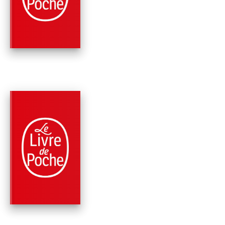
COEUR
Cécile Pivot
PARUTION : 02/09/2020
192 PAGES
MÉMOIRES
LIRE !
Bernard Pivot
Cécile Pivot