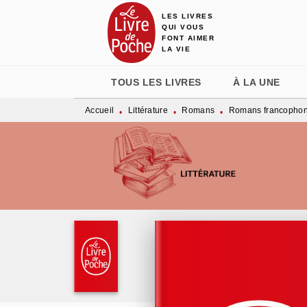
LES LIVRES
MENU
RECHERCHE
CONTENU
QUI VOUS
FONT AIMER
LA VIE
TOUS LES LIVRES
À LA UNE
Accueil
Littérature
Romans
Romans francopho
•
•
•