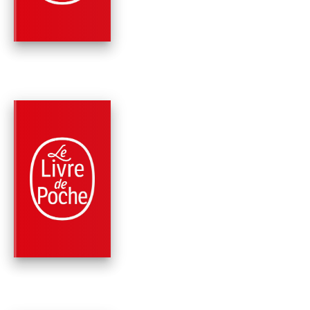
Ovide
PARUTION : 08/06/2016
224 PAGES
CLASSIQUES
LES MÉTAMORPHOS
(EDITION
PÉDAGOGIQUE)
Ovide