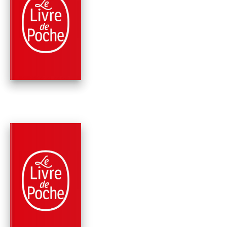
PARUTION : 12/02/2020
160 PAGES
CLASSIQUES
L'ART D'AIMER
Ovide
PARUTION : 08/06/2016
224 PAGES
CLASSIQUES
LES MÉTAMORPHOS
(EDITION
PÉDAGOGIQUE)
Ovide