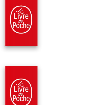
PARUTION : 16/08/2006
192 PAGES
CLASSIQUES
LES MÉTAMORPHOS
- LIVRES X À XII
Ovide
PARUTION : 12/02/2020
160 PAGES
CLASSIQUES
L'ART D'AIMER