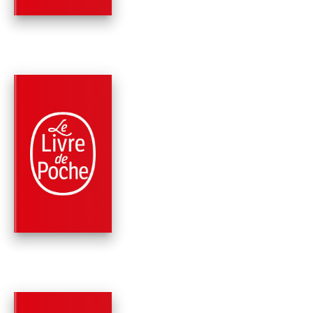
PARUTION : 01/09/2010
608 PAGES
CLASSIQUES
LES MÉTAMORPHOS
Ovide