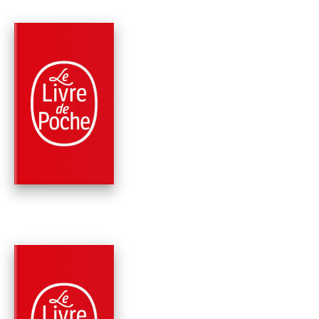
PARUTION : 05/04/2017
224 PAGES
ROMANS
LA VIE, LA MORT, LA
VIE
Erik Orsenna
PARUTION : 09/11/2016
544 PAGES
ROMANS