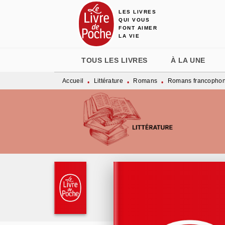
LES LIVRES
MENU
RECHERCHE
CONTENU
QUI VOUS
FONT AIMER
LA VIE
TOUS LES LIVRES
À LA UNE
Accueil
Littérature
Romans
Romans francopho
•
•
•