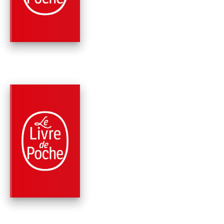
Erik Orsenna
PARUTION : 10/05/2017
256 PAGES
ROMANS
L'ORIGINE DE NOS
AMOURS
Erik Orsenna