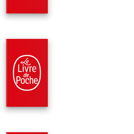
Erik Orsenna
PARUTION : 01/07/2020
320 PAGES
ÉCOLOGIE
DÉSIR DE VILLES
Erik Orsenna
Nicolas Gilsoul