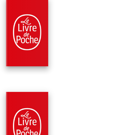
PARUTION : 02/01/2019
192 PAGES
HISTOIRE LITTÉRAIRE
LA FONTAINE, UNE
ÉCOLE BUISSONNIÈ
Erik Orsenna
PARUTION : 02/11/2017
880 PAGES
RÉCITS / TÉMOIGNAGES
VIVE L'OCÉAN !