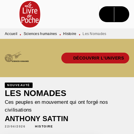
MENU
RECHERCHE
CONTENU
PIED DE PAGE
Accueil
Sciences humaines
Histoire
Les Nomades
•
•
•
DÉCOUVRIR L'UNIVERS
NOUVEAUTÉ
LES NOMADES
Ces peuples en mouvement qui ont forgé nos
civilisations
ANTHONY SATTIN
22/04/2026
HISTOIRE