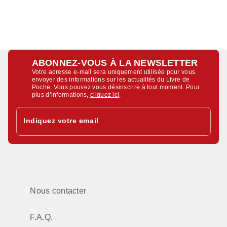
ABONNEZ-VOUS À LA NEWSLETTER
Votre adresse e-mail sera uniquement utilisée pour vous
envoyer des informations sur les actualités du Livre de
Poche. Vous pouvez vous désinscrire à tout moment. Pour
plus d’informations,
cliquez ici
.
Indiquez votre email
Nous contacter
F.A.Q.