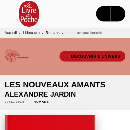
MENU
RECHERCHE
CONTENU
PIED DE PAGE
Accueil
Littérature
Romans
Les nouveaux Amants
•
•
•
DÉCOUVRIR L'UNIVERS
LES NOUVEAUX AMANTS
ALEXANDRE JARDIN
07/11/2018
ROMANS