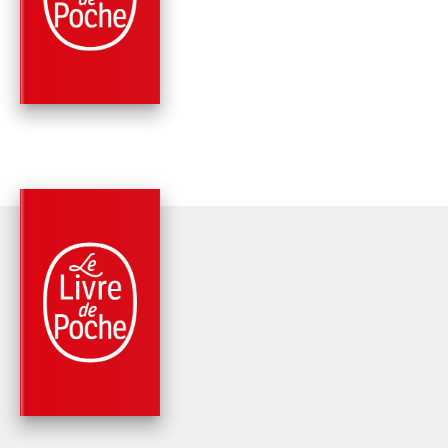
METAMORPHOSIS
Stéphane Galas
PARUTION : 08/06/2022
352 PAGES
ROMANS
UN SIGNE D'ELLE
Stéphane Galas