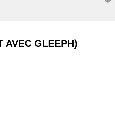
C
T AVEC GLEEPH)