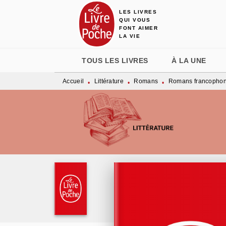
LES LIVRES
MENU
RECHERCHE
CONTENU
QUI VOUS
FONT AIMER
LA VIE
TOUS LES LIVRES
À LA UNE
Accueil
Littérature
Romans
Romans francopho
•
•
•