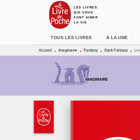
LES LIVRES
MENU
RECHERCHE
CONTENU
QUI VOUS
FONT AIMER
LA VIE
TOUS LES LIVRES
À LA UNE
Accueil
Imaginaire
Fantasy
Dark Fantasy
Les
•
•
•
•