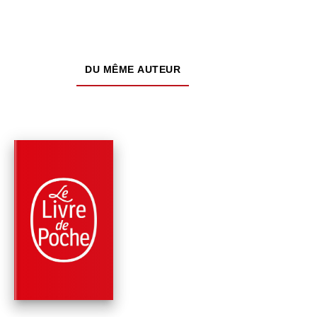
DU MÊME AUTEUR
NOUVEAUTÉ
PARUTION : 24/06/2026
1504 PAGE
FANTASY
LA RANÇON DES
MOLOSSES (LE LIV
DES MARTYRS…
Steven Erikson