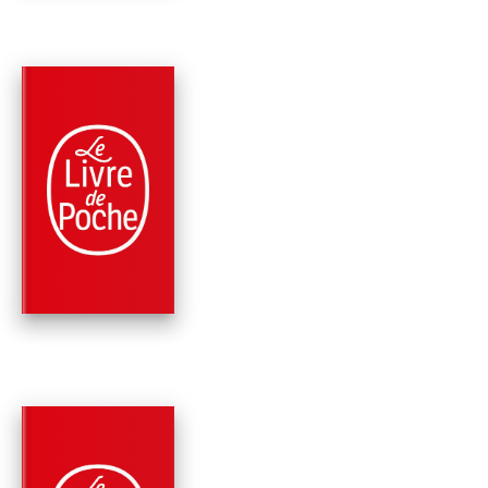
PARUTION : 29/01/2025
1440 PAGE
FANTASY
LE SOUFFLE DU
MOISSONNEUR (LE
LIVRE DES MART…
Steven Erikson
PARUTION : 24/01/2024
1184 PAGE
FANTASY