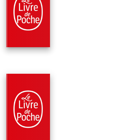
LES MARÉES DE
MINUIT (LE LIVRE D
MARTYRS, …
Steven Erikson
PARUTION : 06/09/2023
1312 PAGE
FANTASY
LA MAISON DES
CHAÎNES (LE LIVRE
DES MARTYRS,…
Steven Erikson