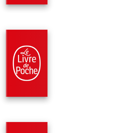
PARUTION : 11/01/2023
1440 PAGE
FANTASY
LES SOUVENIRS DE 
GLACE (LE LIVRE D
MART…
Steven Erikson