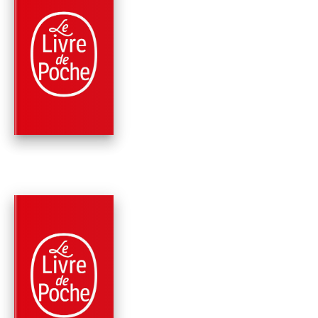
PARUTION : 07/09/2022
1344 PAGE
FANTASY
LES PORTES DE LA
MAISON DES MORT
(LE LIVRE …
Steven Erikson
PARUTION : 12/01/2022
1024 PAGE
FANTASY
LES JARDINS DE LA
LUNE (LE LIVRE DE
MARTYRS…