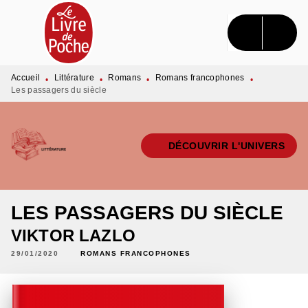
MENU
RECHERCHE
CONTENU
PIED DE PAGE
Accueil
Littérature
Romans
Romans francophones
•
•
•
•
Les passagers du siècle
DÉCOUVRIR L'UNIVERS
LES PASSAGERS DU SIÈCLE
VIKTOR LAZLO
29/01/2020
ROMANS FRANCOPHONES