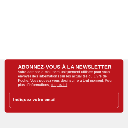
ABONNEZ-VOUS À LA NEWSLETTER
Votre adresse e-mail sera uniquement utilisée pour vous
envoyer des informations sur les actualités du Livre de
Poche. Vous pouvez vous désinscrire à tout moment. Pour
plus d’informations,
cliquez ici
.
Indiquez votre email