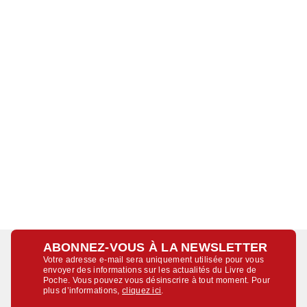
ABONNEZ-VOUS À LA NEWSLETTER
Votre adresse e-mail sera uniquement utilisée pour vous
envoyer des informations sur les actualités du Livre de
Poche. Vous pouvez vous désinscrire à tout moment. Pour
plus d’informations,
cliquez ici
.