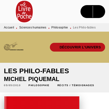
MENU
RECHERCHE
CONTENU
PIED DE PAGE
Accueil
Sciences humaines
Philosophie
Les Philo-fables
•
•
•
DÉCOUVRIR L'UNIVERS
LES PHILO-FABLES
MICHEL PIQUEMAL
05/05/2010
PHILOSOPHIE
RÉCITS / TÉMOIGNAGES