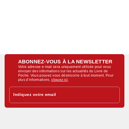
ABONNEZ-VOUS À LA NEWSLETTER
Votre adresse e-mail sera uniquement utilisée pour vous
envoyer des informations sur les actualités du Livre de
Poche. Vous pouvez vous désinscrire à tout moment. Pour
plus d’informations,
cliquez ici
.
Indiquez votre email