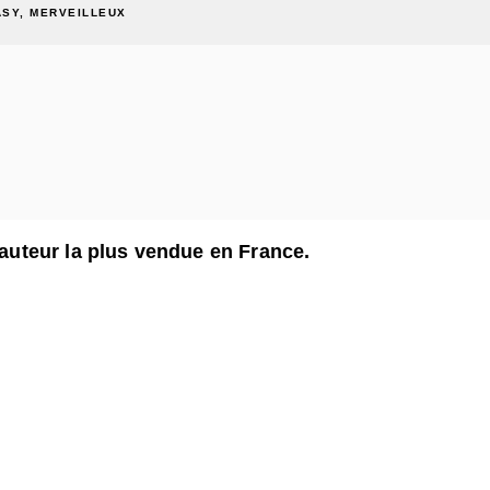
ASY, MERVEILLEUX
l’auteur la plus vendue en France.