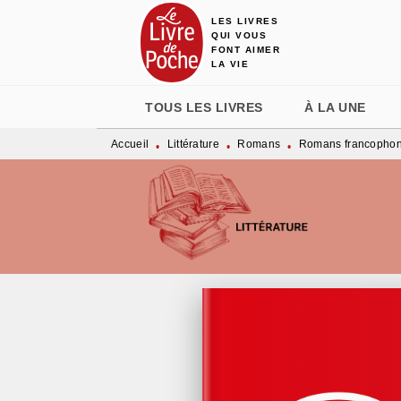
LES LIVRES
MENU
RECHERCHE
CONTENU
QUI VOUS
FONT AIMER
LA VIE
TOUS LES LIVRES
À LA UNE
Accueil
Littérature
Romans
Romans francopho
•
•
•