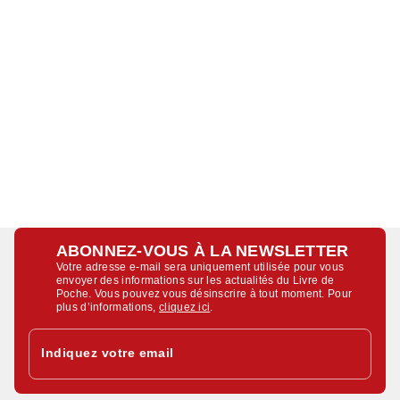
ABONNEZ-VOUS À LA NEWSLETTER
Votre adresse e-mail sera uniquement utilisée pour vous
envoyer des informations sur les actualités du Livre de
Poche. Vous pouvez vous désinscrire à tout moment. Pour
plus d’informations,
cliquez ici
.
Indiquez votre email