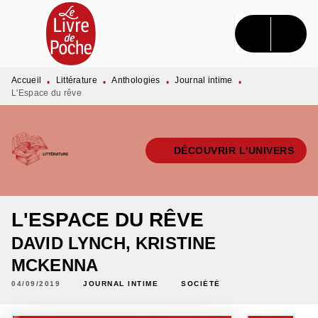
MENU
RECHERCHE
CONTENU
PIED DE PAGE
Accueil
Littérature
Anthologies
Journal intime
•
•
•
•
L'Espace du rêve
DÉCOUVRIR L'UNIVERS
L'ESPACE DU RÊVE
DAVID LYNCH
,
KRISTINE
MCKENNA
04/09/2019
JOURNAL INTIME
SOCIÉTÉ