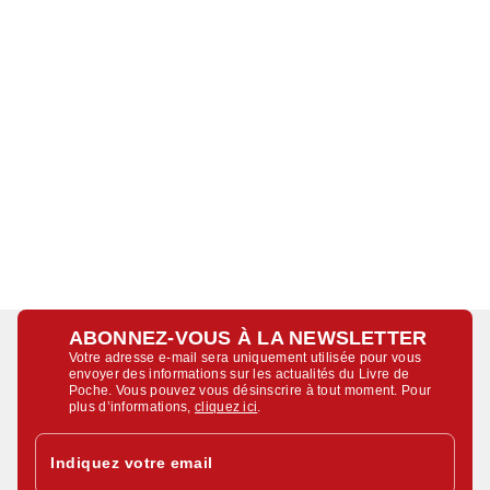
ABONNEZ-VOUS À LA NEWSLETTER
Votre adresse e-mail sera uniquement utilisée pour vous
envoyer des informations sur les actualités du Livre de
Poche. Vous pouvez vous désinscrire à tout moment. Pour
plus d’informations,
cliquez ici
.
Indiquez votre email