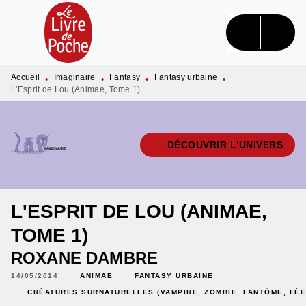
MENU
RECHERCHE
CONTENU
PIED DE PAGE
Accueil
Imaginaire
Fantasy
Fantasy urbaine
•
•
•
•
L'Esprit de Lou (Animae, Tome 1)
DÉCOUVRIR L'UNIVERS
L'ESPRIT DE LOU (ANIMAE,
TOME 1)
ROXANE DAMBRE
14/05/2014
ANIMAE
FANTASY URBAINE
CRÉATURES SURNATURELLES (VAMPIRE, ZOMBIE, FANTÔME, FÉE,