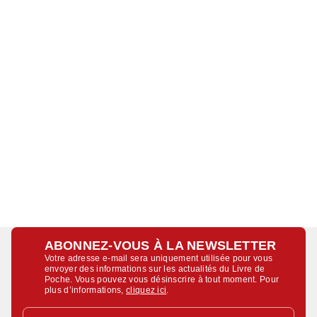
ABONNEZ-VOUS À LA NEWSLETTER
Votre adresse e-mail sera uniquement utilisée pour vous
envoyer des informations sur les actualités du Livre de
Poche. Vous pouvez vous désinscrire à tout moment. Pour
plus d’informations,
cliquez ici
.