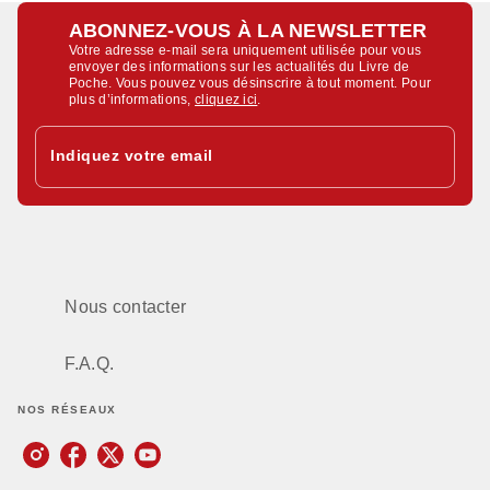
ABONNEZ-VOUS À LA NEWSLETTER
Votre adresse e-mail sera uniquement utilisée pour vous
envoyer des informations sur les actualités du Livre de
Poche. Vous pouvez vous désinscrire à tout moment. Pour
plus d’informations,
cliquez ici
.
Indiquez votre email
Nous contacter
F.A.Q.
NOS RÉSEAUX