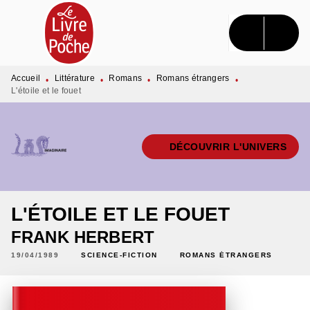
MENU
RECHERCHE
CONTENU
PIED DE PAGE
Accueil
Littérature
Romans
Romans étrangers
•
•
•
•
L'étoile et le fouet
DÉCOUVRIR L'UNIVERS
L'ÉTOILE ET LE FOUET
FRANK HERBERT
19/04/1989
SCIENCE-FICTION
ROMANS ÉTRANGERS