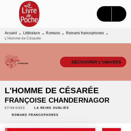
MENU
RECHERCHE
CONTENU
PIED DE PAGE
Accueil
Littérature
Romans
Romans francophones
•
•
•
•
L'Homme de Césarée
DÉCOUVRIR L'UNIVERS
L'HOMME DE CÉSARÉE
FRANÇOISE CHANDERNAGOR
07/06/2023
LA REINE OUBLIÉE
ROMANS FRANCOPHONES