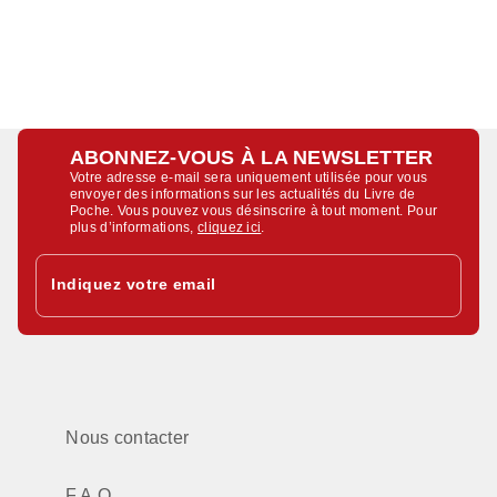
ABONNEZ-VOUS À LA NEWSLETTER
Votre adresse e-mail sera uniquement utilisée pour vous
envoyer des informations sur les actualités du Livre de
Poche. Vous pouvez vous désinscrire à tout moment. Pour
plus d’informations,
cliquez ici
.
Indiquez votre email
Nous contacter
F.A.Q.